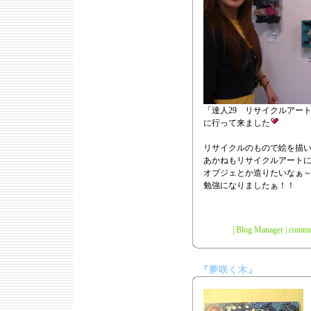
「達人29 リサイクルアート
に行って来ました
リサイクルのもので絵を描
あかねもリサイクルアート
オブジェとか造りたいなぁ
勉強になりましたぁ！！
|
Blog Manager
|
commen
『夢咲く木』