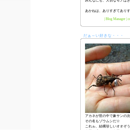
みんなにも、大切なモノは
あかねは、ありすぎてあり
|
Blog Manager
|
c
だぁ～い好きな・・・
アカネが世の中で象サンの次に
その名もゾウムシだ☆
これゎ、結構珍しいオオぞ