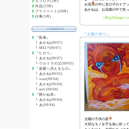
モブログ(2件)
お花
の中に女の子のドア
作品(33件)
あかねは、お花畑の中で笑
プライベート(20件)
仕事(5件)
|
Blog Manager
|
c
COMMENTS
『太陽の祈り』
『龍魂』
└
あかね(09/07)
└
MEL*(09/07)
『ヒカリ』
└
あかね(09/07)
└
ウルトラの父(09/05)
『楽園へ消えるもの』
└
あかね(09/05)
└
watz(09/04)
└
あかね(09/04)
└
mel:(09/04)
『開かぬ扉』
└
あかね(09/04)
└
あ(09/04)
太陽の子供の姿
大切なモノを守る為に祈っ