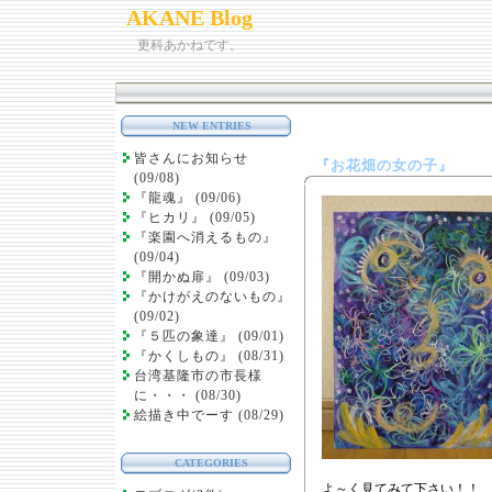
AKANE Blog
更科あかねです。
NEW ENTRIES
皆さんにお知らせ
『お花畑の女の子』
(09/08)
『龍魂』 (09/06)
『ヒカリ』 (09/05)
『楽園へ消えるもの』
(09/04)
『開かぬ扉』 (09/03)
『かけがえのないもの』
(09/02)
『５匹の象達』 (09/01)
『かくしもの』 (08/31)
台湾基隆市の市長様
に・・・ (08/30)
絵描き中でーす (08/29)
CATEGORIES
よ～く見てみて下さい！！