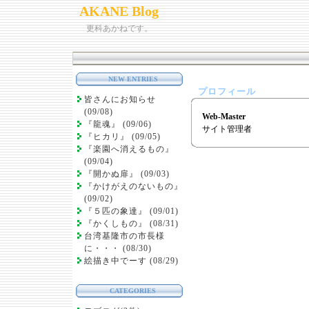
AKANE Blog
更科あかねです。
NEW ENTRIES
プロフィール
皆さんにお知らせ
(09/08)
Web-Master
『龍魂』 (09/06)
サイト管理者
『ヒカリ』 (09/05)
『楽園へ消えるもの』
(09/04)
『開かぬ扉』 (09/03)
『かけがえのないもの』
(09/02)
『５匹の象達』 (09/01)
『かくしもの』 (08/31)
台湾基隆市の市長様
に・・・ (08/30)
絵描き中でーす (08/29)
CATEGORIES