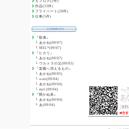
モブログ(2件)
作品(33件)
プライベート(20件)
仕事(5件)
COMMENTS
『龍魂』
└
あかね(09/07)
└
MEL*(09/07)
『ヒカリ』
└
あかね(09/07)
└
ウルトラの父(09/05)
『楽園へ消えるもの』
└
あかね(09/05)
└
watz(09/04)
└
あかね(09/04)
└
mel:(09/04)
『開かぬ扉』
└
あかね(09/04)
└
あ(09/04)