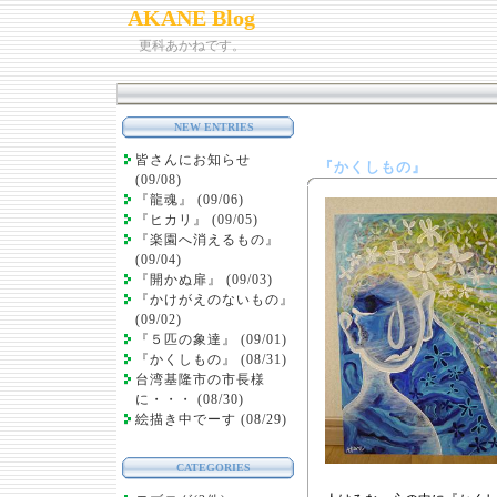
AKANE Blog
更科あかねです。
NEW ENTRIES
皆さんにお知らせ
『かくしもの』
(09/08)
『龍魂』 (09/06)
『ヒカリ』 (09/05)
『楽園へ消えるもの』
(09/04)
『開かぬ扉』 (09/03)
『かけがえのないもの』
(09/02)
『５匹の象達』 (09/01)
『かくしもの』 (08/31)
台湾基隆市の市長様
に・・・ (08/30)
絵描き中でーす (08/29)
CATEGORIES