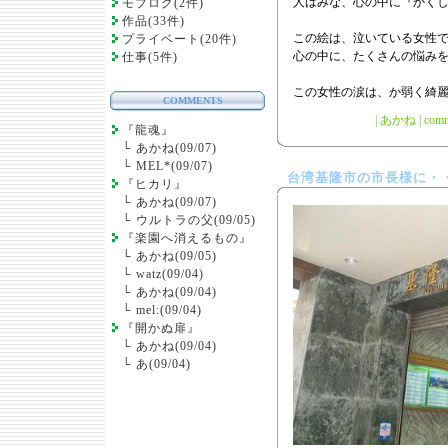
人はみな、心の中に『かく
モブログ(2件)
作品(33件)
この絵は、泣いている女性
プライベート(20件)
心の中に、たくさんの悩み
仕事(5件)
この女性の涙は、か弱く綺
COMMENTS
|
あかね
|
comm
『龍魂』
└
あかね(09/07)
└
MEL*(09/07)
台湾基隆市の市長様に・
『ヒカリ』
└
あかね(09/07)
└
ウルトラの父(09/05)
『楽園へ消えるもの』
└
あかね(09/05)
└
watz(09/04)
└
あかね(09/04)
└
mel:(09/04)
『開かぬ扉』
└
あかね(09/04)
└
あ(09/04)