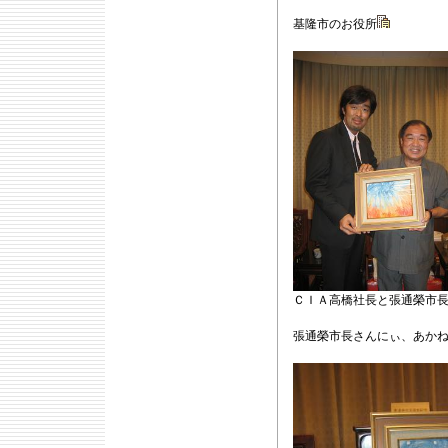
基隆市のお役所
ＣＩＡ高橋社長と張通榮市
張通榮市長さんにぃ、あか