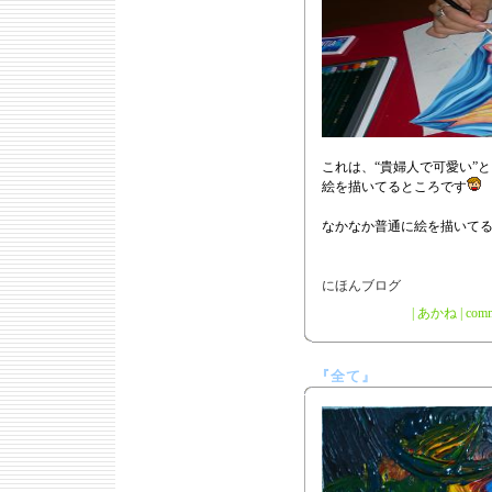
これは、“貴婦人で可愛い”
絵を描いてるところです
なかなか普通に絵を描いて
|
あかね
|
comm
『全て』