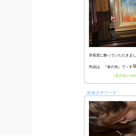
市長室に飾っていただきま
作品は、『命の光』で～す
|
あかね
|
comm
絵描き中でーす