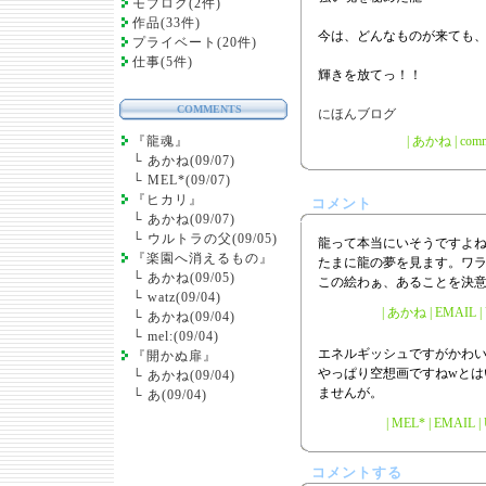
モブログ(2件)
作品(33件)
今は、どんなものが来ても
プライベート(20件)
仕事(5件)
輝きを放てっ！！
COMMENTS
『龍魂』
|
あかね
|
comm
└
あかね(09/07)
└
MEL*(09/07)
『ヒカリ』
コメント
└
あかね(09/07)
└
ウルトラの父(09/05)
龍って本当にいそうですよ
『楽園へ消えるもの』
たまに龍の夢を見ます。ワ
└
あかね(09/05)
この絵わぁ、あることを決
└
watz(09/04)
| あかね | EMAIL | U
└
あかね(09/04)
└
mel:(09/04)
エネルギッシュですがかわ
『開かぬ扉』
やっぱり空想画ですねwとは
└
あかね(09/04)
ませんが。
└
あ(09/04)
| MEL* | EMAIL |
コメントする