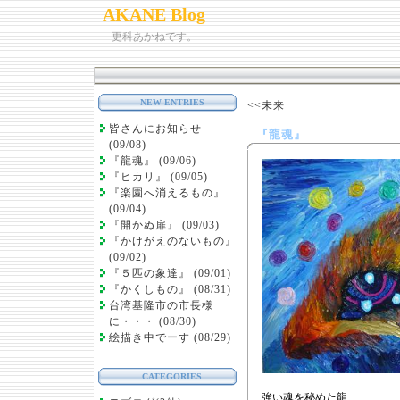
AKANE Blog
更科あかねです。
NEW ENTRIES
<<未来
皆さんにお知らせ
『龍魂』
(09/08)
『龍魂』 (09/06)
『ヒカリ』 (09/05)
『楽園へ消えるもの』
(09/04)
『開かぬ扉』 (09/03)
『かけがえのないもの』
(09/02)
『５匹の象達』 (09/01)
『かくしもの』 (08/31)
台湾基隆市の市長様
に・・・ (08/30)
絵描き中でーす (08/29)
CATEGORIES
強い魂を秘めた龍