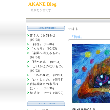
AKANE Blog
更科あかねです。
NEW ENTRIES
<<未来
皆さんにお知らせ
『龍魂』
(09/08)
『龍魂』 (09/06)
『ヒカリ』 (09/05)
『楽園へ消えるもの』
(09/04)
『開かぬ扉』 (09/03)
『かけがえのないもの』
(09/02)
『５匹の象達』 (09/01)
『かくしもの』 (08/31)
台湾基隆市の市長様
に・・・ (08/30)
絵描き中でーす (08/29)
CATEGORIES
強い魂を秘めた龍