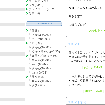
モブログ(2件)
作品(33件)
今は、どんなものが来ても
プライベート(20件)
仕事(5件)
輝きを放てっ！！
COMMENTS
『龍魂』
|
あかね
|
comm
└
あかね(09/07)
└
MEL*(09/07)
『ヒカリ』
コメント
└
あかね(09/07)
└
ウルトラの父(09/05)
龍って本当にいそうですよ
『楽園へ消えるもの』
たまに龍の夢を見ます。ワ
└
あかね(09/05)
この絵わぁ、あることを決
└
watz(09/04)
| あかね | EMAIL | U
└
あかね(09/04)
└
mel:(09/04)
エネルギッシュですがかわ
『開かぬ扉』
やっぱり空想画ですねwとは
└
あかね(09/04)
ませんが。
└
あ(09/04)
| MEL* | EMAIL |
コメントする