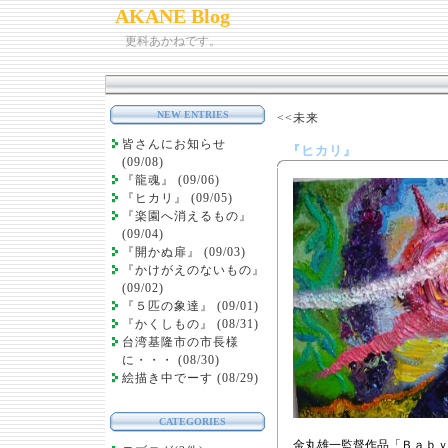
AKANE Blog
更科あかねです。
NEW ENTRIES
<<未来
皆さんにお知らせ
『ヒカリ』
(09/08)
『龍魂』 (09/06)
『ヒカリ』 (09/05)
『楽園へ消えるもの』
(09/04)
『開かぬ扉』 (09/03)
『かけがえのないもの』
(09/02)
『５匹の象達』 (09/01)
『かくしもの』 (08/31)
台湾基隆市の市長様
に・・・ (08/30)
絵描き中でーす (08/29)
CATEGORIES
金丸雄一監督作品「Ｂａｂｙ