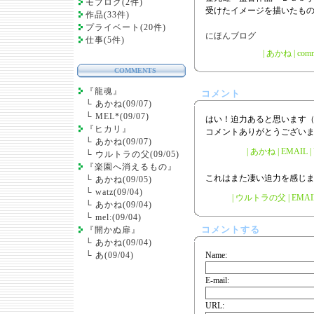
モブログ(2件)
受けたイメージを描いたも
作品(33件)
プライベート(20件)
仕事(5件)
|
あかね
|
comm
COMMENTS
『龍魂』
コメント
└
あかね(09/07)
└
MEL*(09/07)
はい！迫力あると思います
『ヒカリ』
コメントありがとうござい
└
あかね(09/07)
| あかね | EMAIL | U
└
ウルトラの父(09/05)
『楽園へ消えるもの』
これはまた凄い迫力を感じ
└
あかね(09/05)
└
watz(09/04)
| ウルトラの父 |
EMAI
└
あかね(09/04)
└
mel:(09/04)
コメントする
『開かぬ扉』
└
あかね(09/04)
└
あ(09/04)
Name:
E-mail:
URL: