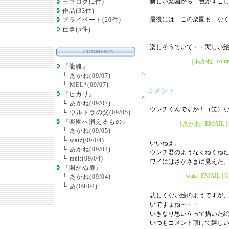
新しい楽園から 色がすこ
モブログ(2件)
作品(33件)
最後には この楽園も な
プライベート(20件)
仕事(5件)
楽しそうでいて・・悲しい
COMMENTS
|
あかね
|
comm
『龍魂』
└
あかね(09/07)
└
MEL*(09/07)
コメント
『ヒカリ』
└
あかね(09/07)
ウンチくんですか！（笑）
└
ウルトラの父(09/05)
『楽園へ消えるもの』
| あかね | EMAIL | U
└
あかね(09/05)
└
watz(09/04)
いいねえ。
└
あかね(09/04)
ウンチ君のようなくねくね
└
mel:(09/04)
ワイにはさかさまに見えた
『開かぬ扉』
| watz | EMAIL | 
└
あかね(09/04)
└
あ(09/04)
悲しくない絵のようですが
いですょね～・・
いきなり思い立って描いた絵
いつもコメント頂けて嬉しい