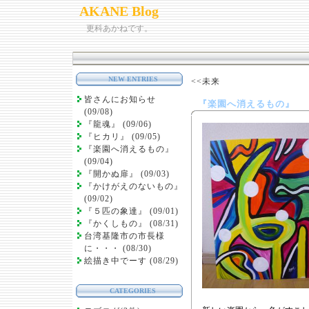
AKANE Blog
更科あかねです。
NEW ENTRIES
<<未来
皆さんにお知らせ
『楽園へ消えるもの』
(09/08)
『龍魂』 (09/06)
『ヒカリ』 (09/05)
『楽園へ消えるもの』
(09/04)
『開かぬ扉』 (09/03)
『かけがえのないもの』
(09/02)
『５匹の象達』 (09/01)
『かくしもの』 (08/31)
台湾基隆市の市長様
に・・・ (08/30)
絵描き中でーす (08/29)
CATEGORIES