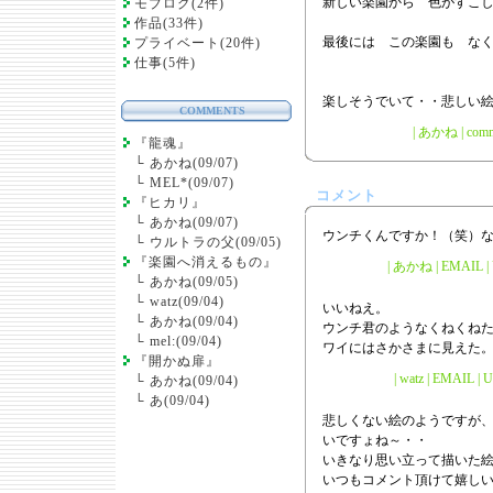
新しい楽園から 色がすこ
モブログ(2件)
作品(33件)
最後には この楽園も な
プライベート(20件)
仕事(5件)
楽しそうでいて・・悲しい
COMMENTS
|
あかね
|
comm
『龍魂』
└
あかね(09/07)
└
MEL*(09/07)
コメント
『ヒカリ』
└
あかね(09/07)
ウンチくんですか！（笑）
└
ウルトラの父(09/05)
『楽園へ消えるもの』
| あかね | EMAIL | U
└
あかね(09/05)
└
watz(09/04)
いいねえ。
└
あかね(09/04)
ウンチ君のようなくねくね
└
mel:(09/04)
ワイにはさかさまに見えた
『開かぬ扉』
| watz | EMAIL | 
└
あかね(09/04)
└
あ(09/04)
悲しくない絵のようですが
いですょね～・・
いきなり思い立って描いた絵
いつもコメント頂けて嬉しい