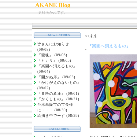
AKANE Blog
更科あかねです。
NEW ENTRIES
<<未来
皆さんにお知らせ
『楽園へ消えるもの』
(09/08)
『龍魂』 (09/06)
『ヒカリ』 (09/05)
『楽園へ消えるもの』
(09/04)
『開かぬ扉』 (09/03)
『かけがえのないもの』
(09/02)
『５匹の象達』 (09/01)
『かくしもの』 (08/31)
台湾基隆市の市長様
に・・・ (08/30)
絵描き中でーす (08/29)
CATEGORIES