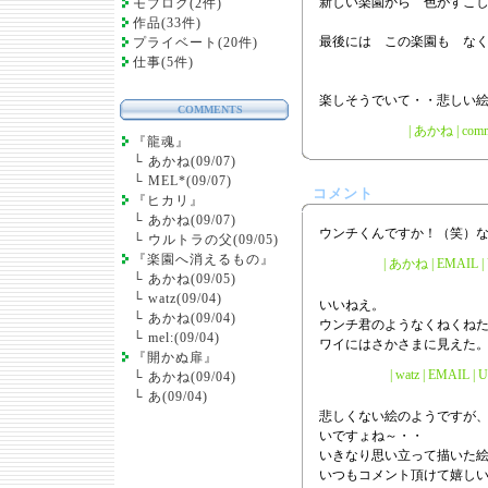
新しい楽園から 色がすこ
モブログ(2件)
作品(33件)
最後には この楽園も な
プライベート(20件)
仕事(5件)
楽しそうでいて・・悲しい
COMMENTS
|
あかね
|
comm
『龍魂』
└
あかね(09/07)
└
MEL*(09/07)
コメント
『ヒカリ』
└
あかね(09/07)
ウンチくんですか！（笑）
└
ウルトラの父(09/05)
『楽園へ消えるもの』
| あかね | EMAIL | U
└
あかね(09/05)
└
watz(09/04)
いいねえ。
└
あかね(09/04)
ウンチ君のようなくねくね
└
mel:(09/04)
ワイにはさかさまに見えた
『開かぬ扉』
| watz | EMAIL | 
└
あかね(09/04)
└
あ(09/04)
悲しくない絵のようですが
いですょね～・・
いきなり思い立って描いた絵
いつもコメント頂けて嬉しい