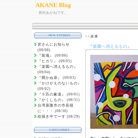
AKANE Blog
更科あかねです。
NEW ENTRIES
<<未来
皆さんにお知らせ
『楽園へ消えるもの』
(09/08)
『龍魂』 (09/06)
『ヒカリ』 (09/05)
『楽園へ消えるもの』
(09/04)
『開かぬ扉』 (09/03)
『かけがえのないもの』
(09/02)
『５匹の象達』 (09/01)
『かくしもの』 (08/31)
台湾基隆市の市長様
に・・・ (08/30)
絵描き中でーす (08/29)
CATEGORIES