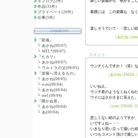
新しい楽園から 色がすこ
モブログ(2件)
作品(33件)
最後には この楽園も な
プライベート(20件)
仕事(5件)
楽しそうでいて・・悲しい
COMMENTS
|
あかね
|
comm
『龍魂』
└
あかね(09/07)
└
MEL*(09/07)
コメント
『ヒカリ』
└
あかね(09/07)
ウンチくんですか！（笑）
└
ウルトラの父(09/05)
『楽園へ消えるもの』
| あかね | EMAIL | U
└
あかね(09/05)
└
watz(09/04)
いいねえ。
└
あかね(09/04)
ウンチ君のようなくねくね
└
mel:(09/04)
ワイにはさかさまに見えた
『開かぬ扉』
| watz | EMAIL | 
└
あかね(09/04)
└
あ(09/04)
悲しくない絵のようですが
いですょね～・・
いきなり思い立って描いた絵
いつもコメント頂けて嬉しい