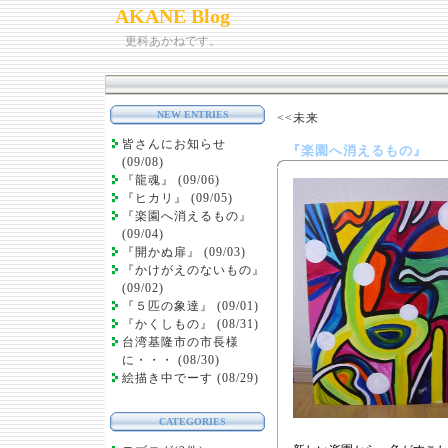
AKANE Blog
更科あかねです。
NEW ENTRIES
<<未来
皆さんにお知らせ
『楽園へ消えるもの』
(09/08)
『龍魂』 (09/06)
『ヒカリ』 (09/05)
『楽園へ消えるもの』
(09/04)
『開かぬ扉』 (09/03)
『かけがえのないもの』
(09/02)
『５匹の象達』 (09/01)
『かくしもの』 (08/31)
台湾基隆市の市長様
に・・・ (08/30)
絵描き中でーす (08/29)
CATEGORIES