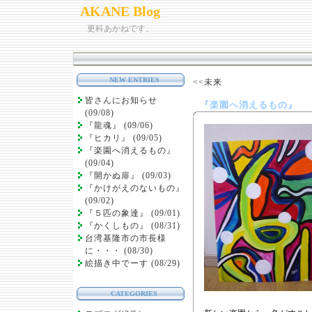
AKANE Blog
更科あかねです。
NEW ENTRIES
<<未来
皆さんにお知らせ
『楽園へ消えるもの』
(09/08)
『龍魂』 (09/06)
『ヒカリ』 (09/05)
『楽園へ消えるもの』
(09/04)
『開かぬ扉』 (09/03)
『かけがえのないもの』
(09/02)
『５匹の象達』 (09/01)
『かくしもの』 (08/31)
台湾基隆市の市長様
に・・・ (08/30)
絵描き中でーす (08/29)
CATEGORIES