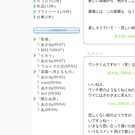
新しい楽園から 色がすこ
モブログ(2件)
作品(33件)
最後には この楽園も な
プライベート(20件)
仕事(5件)
楽しそうでいて・・悲しい
COMMENTS
|
あかね
|
comm
『龍魂』
└
あかね(09/07)
└
MEL*(09/07)
コメント
『ヒカリ』
└
あかね(09/07)
ウンチくんですか！（笑）
└
ウルトラの父(09/05)
『楽園へ消えるもの』
| あかね | EMAIL | U
└
あかね(09/05)
└
watz(09/04)
いいねえ。
└
あかね(09/04)
ウンチ君のようなくねくね
└
mel:(09/04)
ワイにはさかさまに見えた
『開かぬ扉』
| watz | EMAIL | 
└
あかね(09/04)
└
あ(09/04)
悲しくない絵のようですが
いですょね～・・
いきなり思い立って描いた絵
いつもコメント頂けて嬉しい