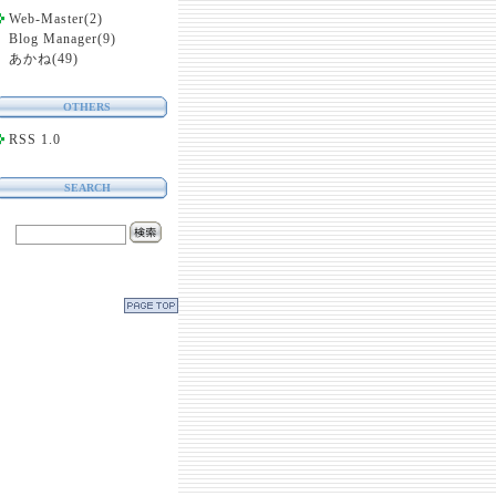
Web-Master
(
2
)
Blog Manager
(
9
)
あかね
(
49
)
OTHERS
RSS 1.0
SEARCH