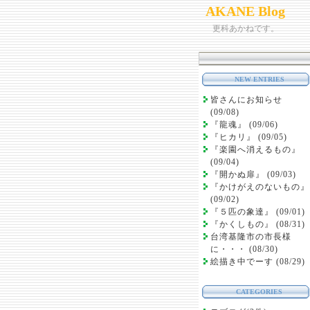
AKANE Blog
更科あかねです。
NEW ENTRIES
皆さんにお知らせ
(09/08)
『龍魂』 (09/06)
『ヒカリ』 (09/05)
『楽園へ消えるもの』
(09/04)
『開かぬ扉』 (09/03)
『かけがえのないもの』
(09/02)
『５匹の象達』 (09/01)
『かくしもの』 (08/31)
台湾基隆市の市長様
に・・・ (08/30)
絵描き中でーす (08/29)
CATEGORIES