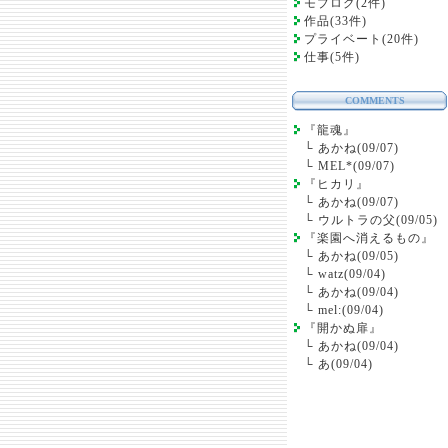
モブログ(2件)
作品(33件)
プライベート(20件)
仕事(5件)
COMMENTS
『龍魂』
└
あかね(09/07)
└
MEL*(09/07)
『ヒカリ』
└
あかね(09/07)
└
ウルトラの父(09/05)
『楽園へ消えるもの』
└
あかね(09/05)
└
watz(09/04)
└
あかね(09/04)
└
mel:(09/04)
『開かぬ扉』
└
あかね(09/04)
└
あ(09/04)