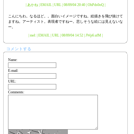
| あかね | EMAIL | URL | 08/09/04 20:40 | OhPds0oQ |
こんにちわ。なるほど。。面白いイメージですね。絵描きを飛び抜けて
ますね。アーティスト。表現者ですねー。悲しそうな絵には見えないな
ー。
| mel: | EMAIL |
URL
| 08/09/04 14:52 | JWp6.ufM |
コメントする
Name:
E-mail:
URL:
Comments: