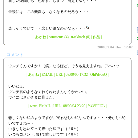
新しい楽園から 色がすこしずつ 消えてゆく・・・
最後には この楽園も なくなるのだろう・・・
楽しそうでいて・・悲しい絵なのかなぁ・・・
|
あかね
|
comments (4)
|
trackback (0)
|
作品
|
2008,09,04 Thu 12:07
コメント
ウンチくんですか！（笑）なるほど。そうも見えますね。アハハッ
| あかね | EMAIL | URL | 08/09/05 17:32 | OhPds0oQ |
いいねえ。
ウンチ君のようなくねくねたまんなくかわいい。
ワイにはさかさまに見えた。
| watz | EMAIL | URL | 08/09/04 23:20 | Y4VFFIGk |
悲しくない絵のようですが、実ゎ悲しい絵なんですょ～・・分かりづら
いですょね～・・
いきなり思い立って描いた絵です（＾0＾）
いつもコメント頂けて嬉しいです（＾0＾）