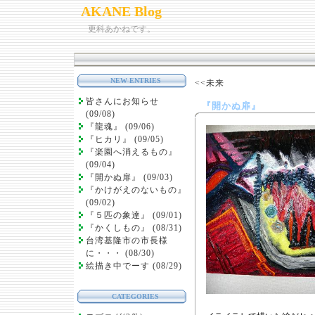
AKANE Blog
更科あかねです。
NEW ENTRIES
<<未来
皆さんにお知らせ
『開かぬ扉』
(09/08)
『龍魂』 (09/06)
『ヒカリ』 (09/05)
『楽園へ消えるもの』
(09/04)
『開かぬ扉』 (09/03)
『かけがえのないもの』
(09/02)
『５匹の象達』 (09/01)
『かくしもの』 (08/31)
台湾基隆市の市長様
に・・・ (08/30)
絵描き中でーす (08/29)
CATEGORIES