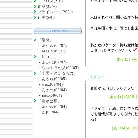
イライラして描いた絵だね
モブログ(2件)
作品(33件)
プライベート(20件)
人はそれぞれ、開かぬ扉を
仕事(5件)
それを開く事は、誰にも出
COMMENTS
『龍魂』
あかねのケータイ待ち受け
└
あかね(09/07)
１番下↓を見てくださ～い
└
MEL*(09/07)
『ヒカリ』
|
あかね
|
comm
└
あかね(09/07)
└
ウルトラの父(09/05)
『楽園へ消えるもの』
コメント
└
あかね(09/05)
└
watz(09/04)
名前が“あ”になっちゃった！
└
あかね(09/04)
└
mel:(09/04)
| あかね | EMAIL | U
『開かぬ扉』
└
あかね(09/04)
イライラした絵、自分でも
└
あ(09/04)
でも感情が高ぶってる時に
ね！
| あ | EMAIL | UR