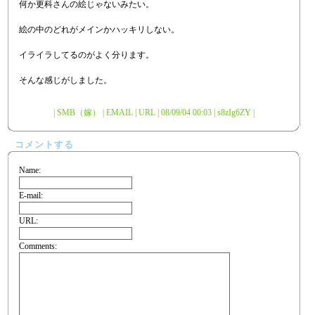
何か更科さんの絵じゃないみたい。
絵の中のどれがメインかハッキリしない。
イライラしてるのがよく分ります。
そんな感じがしました。
| SMB（嫁） | EMAIL | URL | 08/09/04 00:03 | s8zIg6ZY |
コメントする
Name:
E-mail:
URL:
Comments: