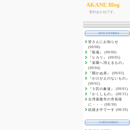
AKANE Blog
更科あかねです。
NEW ENTRIES
皆さんにお知らせ
(09/08)
『龍魂』 (09/06)
『ヒカリ』 (09/05)
『楽園へ消えるもの』
(09/04)
『開かぬ扉』 (09/03)
『かけがえのないもの』
(09/02)
『５匹の象達』 (09/01)
『かくしもの』 (08/31)
台湾基隆市の市長様
に・・・ (08/30)
絵描き中でーす (08/29)
CATEGORIES