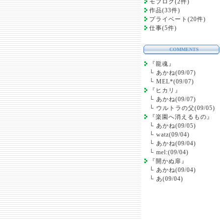
モブログ(2件)
作品(33件)
プライベート(20件)
仕事(5件)
COMMENTS
『龍魂』
└
あかね(09/07)
└
MEL*(09/07)
『ヒカリ』
└
あかね(09/07)
└
ウルトラの父(09/05)
『楽園へ消えるもの』
└
あかね(09/05)
└
watz(09/04)
└
あかね(09/04)
└
mel:(09/04)
『開かぬ扉』
└
あかね(09/04)
└
あ(09/04)