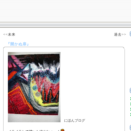
<<未来
過去>>
『開かぬ扉』