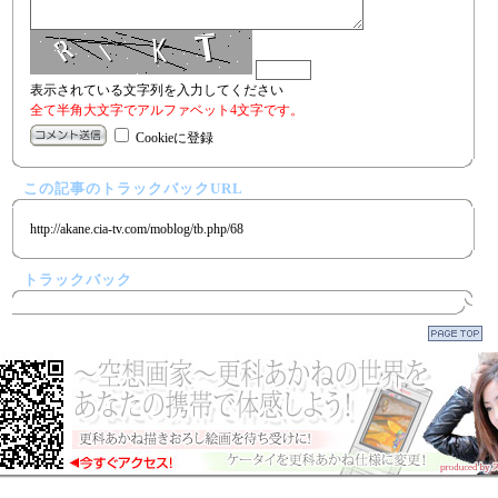
表示されている文字列を入力してください
全て半角大文字でアルファベット4文字です。
Cookieに登録
この記事のトラックバックURL
http://akane.cia-tv.com/moblog/tb.php/68
トラックバック