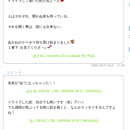
イライラして描いた絵だねぇ～ん
人はそれぞれ、開かぬ扉を持っている。
それを開く事は、誰にも出来ない。
あかねのケータイ待ち受け始まりました
１番下↓を見てくださ～い
|
あかね
|
comments (3)
|
trackback (0)
|
作品
|
2008,09,03 Wed 13:41
コメント
名前が“あ”になっちゃった！！
| あかね | EMAIL | URL | 08/09/04 20:31 | OhPds0oQ |
イライラした絵、自分でも怖いです（笑）アハッ
でも感情が高ぶってる時に絵を描くと、なんかスッキリするんですよ
ね！
| あ | EMAIL | URL | 08/09/04 20:29 | OhPds0oQ |