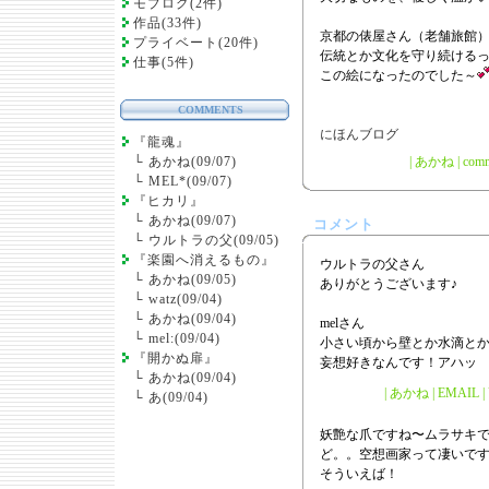
モブログ(2件)
作品(33件)
京都の俵屋さん（老舗旅館
プライベート(20件)
伝統とか文化を守り続ける
仕事(5件)
この絵になったのでした～
COMMENTS
『龍魂』
└
あかね(09/07)
|
あかね
|
comm
└
MEL*(09/07)
『ヒカリ』
└
あかね(09/07)
コメント
└
ウルトラの父(09/05)
『楽園へ消えるもの』
ウルトラの父さん
└
あかね(09/05)
ありがとうございます♪
└
watz(09/04)
└
あかね(09/04)
melさん
└
mel:(09/04)
小さい頃から壁とか水滴と
『開かぬ扉』
妄想好きなんです！アハッ
└
あかね(09/04)
| あかね | EMAIL | U
└
あ(09/04)
妖艶な爪ですね〜ムラサキで
ど。。空想画家って凄いで
そういえば！