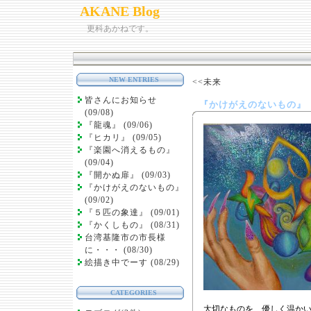
AKANE Blog
更科あかねです。
NEW ENTRIES
<<未来
皆さんにお知らせ
『かけがえのないもの』
(09/08)
『龍魂』 (09/06)
『ヒカリ』 (09/05)
『楽園へ消えるもの』
(09/04)
『開かぬ扉』 (09/03)
『かけがえのないもの』
(09/02)
『５匹の象達』 (09/01)
『かくしもの』 (08/31)
台湾基隆市の市長様
に・・・ (08/30)
絵描き中でーす (08/29)
CATEGORIES
大切なものを、優しく温か