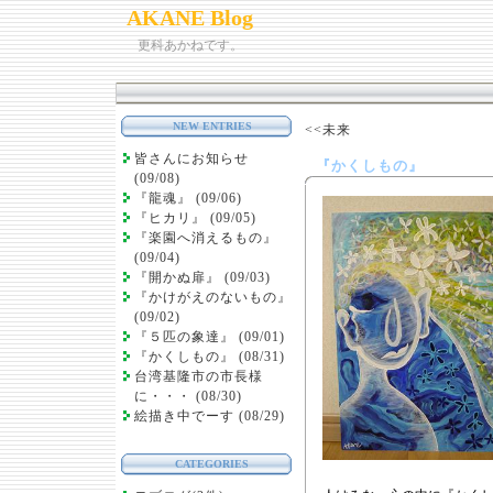
AKANE Blog
更科あかねです。
NEW ENTRIES
<<未来
皆さんにお知らせ
『かくしもの』
(09/08)
『龍魂』 (09/06)
『ヒカリ』 (09/05)
『楽園へ消えるもの』
(09/04)
『開かぬ扉』 (09/03)
『かけがえのないもの』
(09/02)
『５匹の象達』 (09/01)
『かくしもの』 (08/31)
台湾基隆市の市長様
に・・・ (08/30)
絵描き中でーす (08/29)
CATEGORIES