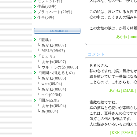
人はみな、心の中に『かく
モブログ(2件)
作品(33件)
この絵は、泣いている女性
プライベート(20件)
心の中に、たくさんの悩み
仕事(5件)
この女性の涙は、か弱く綺
COMMENTS
|
あかね
|
comm
『龍魂』
└
あかね(09/07)
└
MEL*(09/07)
コメント
『ヒカリ』
└
あかね(09/07)
ＫＫＫさん
└
ウルトラの父(09/05)
私の心ですね（笑）気持ち
『楽園へ消えるもの』
絵を描いていて一番気にな
└
あかね(09/05)
ことなので、これからも、
└
watz(09/04)
└
あかね(09/04)
| あかね | EMAIL | U
└
mel:(09/04)
『開かぬ扉』
素敵な絵ですね。
└
あかね(09/04)
絵の描写と色使いが素晴ら
└
あ(09/04)
これは、更科さんの心です
気持ちの伝わる作品です。
人は悩みをいろいろと抱え
| KKK | EMAIL | U