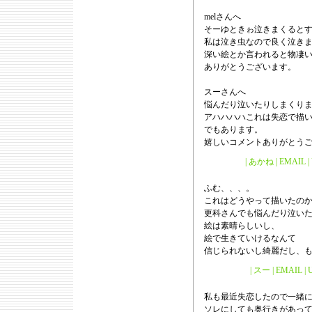
melさんへ
そーゆときゎ泣きまくると
私は泣き虫なので良く泣き
深い絵とか言われると物凄い
ありがとうございます。
スーさんへ
悩んだり泣いたりしまくり
アハハハハこれは失恋で描
でもあります。
嬉しいコメントありがとう
| あかね | EMAIL | U
ふむ、、、。
これはどうやって描いたの
更科さんでも悩んだり泣い
絵は素晴らしいし、
絵で生きていけるなんて
信じられないし綺麗だし、も
| スー | EMAIL | U
私も最近失恋したので一緒
ソレにしても奥行きがあっ